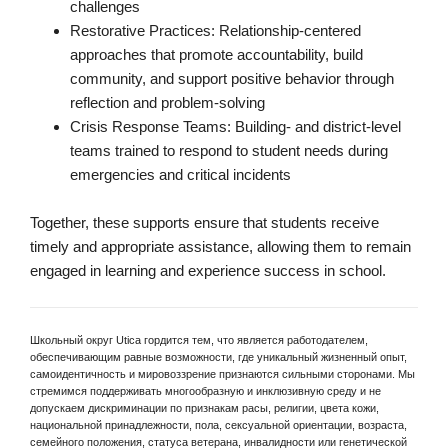
challenges
Restorative Practices: Relationship-centered
approaches that promote accountability, build
community, and support positive behavior through
reflection and problem-solving
Crisis Response Teams: Building- and district-level
teams trained to respond to student needs during
emergencies and critical incidents
Together, these supports ensure that students receive
timely and appropriate assistance, allowing them to remain
engaged in learning and experience success in school.
Школьный округ Utica гордится тем, что является работодателем,
обеспечивающим равные возможности, где уникальный жизненный опыт,
самоидентичность и мировоззрение признаются сильными сторонами. Мы
стремимся поддерживать многообразную и инклюзивную среду и не
допускаем дискриминации по признакам расы, религии, цвета кожи,
национальной принадлежности, пола, сексуальной ориентации, возраста,
семейного положения, статуса ветерана, инвалидности или генетической