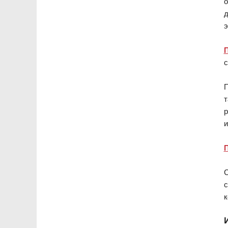
о
д
э
П
с
П
т
р
и
П
C
с
к