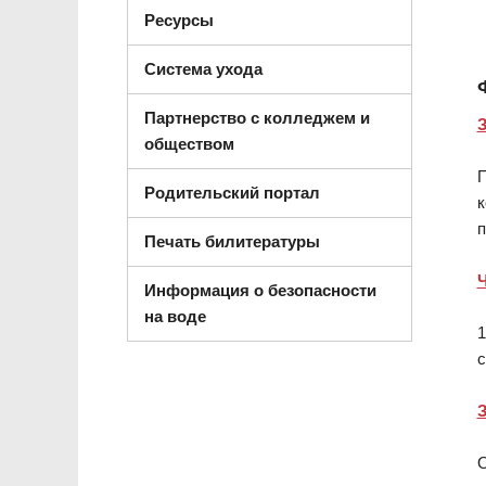
Ресурсы
Система ухода
Партнерство с колледжем и
З
обществом
П
Родительский портал
к
п
Печать билитературы
Ч
Информация о безопасности
на воде
1
с
З
О