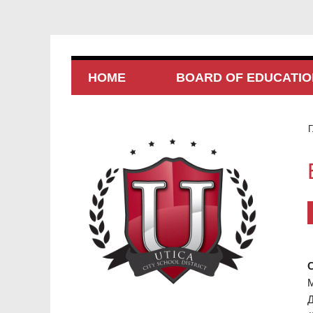
HOME
BOARD OF EDUCATIO
Г
С
М
Д