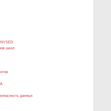
в NYSED
ров школ
ентов
PA
езопасность данных