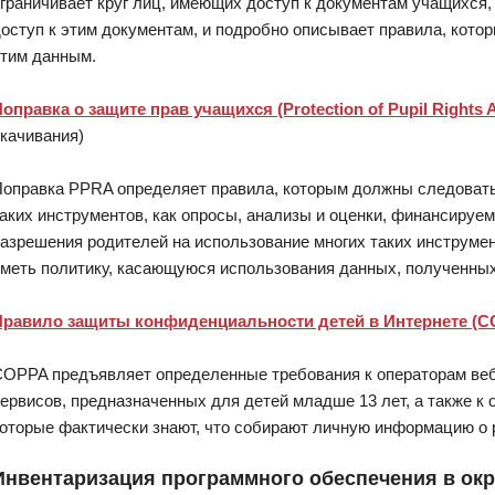
граничивает круг лиц, имеющих доступ к документам учащихся, 
оступ к этим документам, и подробно описывает правила, кото
тим данным.
оправка о защите прав учащихся (Protection of Pupil Rights
качивания)
оправка PPRA определяет правила, которым должны следовать
аких инструментов, как опросы, анализы и оценки, финансиру
азрешения родителей на использование многих таких инструмент
меть политику, касающуюся использования данных, полученных
равило защиты конфиденциальности детей в Интернете (C
OPPA предъявляет определенные требования к операторам веб-
ервисов, предназначенных для детей младше 13 лет, а также к 
оторые фактически знают, что собирают личную информацию о 
Инвентаризация программного обеспечения в окр