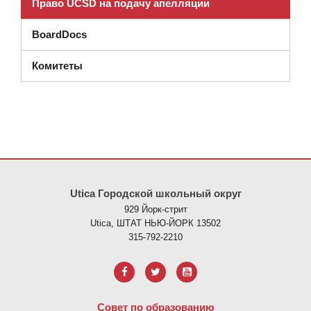
Право UCSD на подачу апелляции
(открывается в новом окне)
BoardDocs
Комитеты
На этом сайте представлена информация с использованием PDF
Utica Городской школьный округ
929 Йорк-стрит
Utica, ШТАТ НЬЮ-ЙОРК 13502
315-792-2210
Совет по образованию