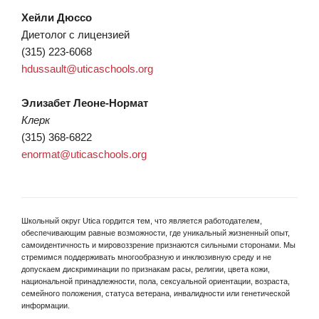
Хейли Дюссо
Диетолог с лицензией
(315) 223-6068
hdussault@uticaschools.org
Элизабет Леоне-Нормат
Клерк
(315) 368-6822
enormat@uticaschools.org
Школьный округ Utica гордится тем, что является работодателем,
обеспечивающим равные возможности, где уникальный жизненный опыт,
самоидентичность и мировоззрение признаются сильными сторонами. Мы
стремимся поддерживать многообразную и инклюзивную среду и не
допускаем дискриминации по признакам расы, религии, цвета кожи,
национальной принадлежности, пола, сексуальной ориентации, возраста,
семейного положения, статуса ветерана, инвалидности или генетической
информации.