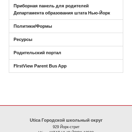
Приборная панель для родителей
(открывае
Департамента образования штата Нью-Йорк
Политики/Формы
Ресурсы
Родительский портал
FIrstView Parent Bus App
На этом сайте представлена информация с использованием PDF
Utica Городской школьный округ
929 Йорк-стрит