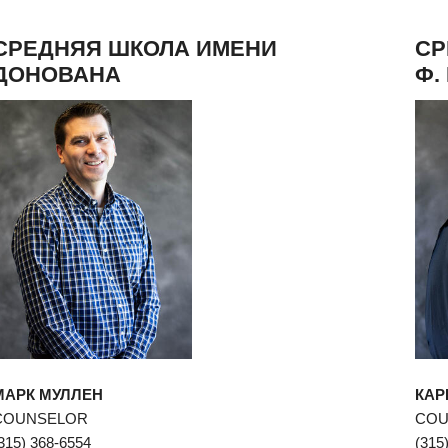
СРЕДНЯЯ ШКОЛА ИМЕНИ
СР
ДОНОВАНА
Ф.
новом окне)
я в новом окне)
МАРК МУЛЛЕН
КАР
COUNSELOR
COU
315) 368-6554
(315