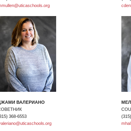
mullen@uticaschools.org
cden
ДЖАМИ ВАЛЕРИАНО
МЕЛ
СОВЕТНИК
COU
315) 368-6553
(315
valeriano@uticaschools.org
mhal