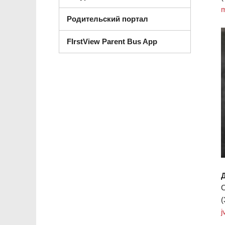
m
Родительский портал
FIrstView Parent Bus App
(
j