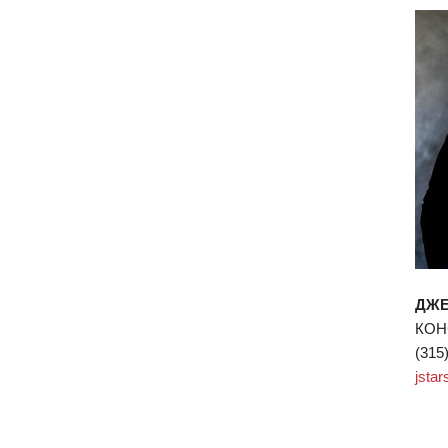
ДЖЕ
КОН
(315
jsta