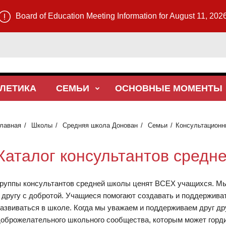
Board of Education Meeting Information for August 11, 202
ТЛЕТИКА
СЕМЬИ
ОСНОВНЫЕ МОМЕНТЫ
лавная
Школы
Средняя школа Донован
Семьи
Консультационн
Каталог консультантов средн
руппы консультантов средней школы ценят ВСЕХ учащихся. Мы 
 другу с добротой. Учащиеся помогают создавать и поддерживат
азвиваться в школе. Когда мы уважаем и поддерживаем друг др
оброжелательного школьного сообщества, которым может горд