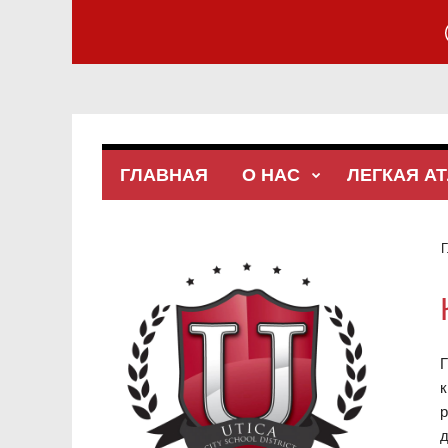
ГЛАВНАЯ
О НАС
ЛЕГКАЯ А
Г
Г
к
р
д