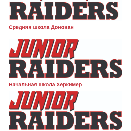
Средняя школа Донован
Начальная школа Херкимер