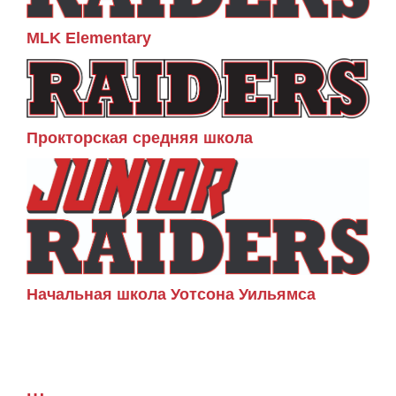
MLK Elementary
Прокторская средняя школа
Начальная школа Уотсона Уильямса