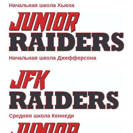
Начальная школа Хьюза
Начальная школа Джефферсона
Средняя школа Кеннеди