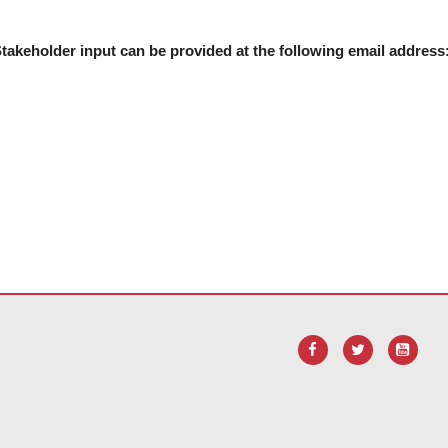
takeholder input can be provided at the following email address
анием PDF, посетите эту ссылку, чтобы
загрузить программное 