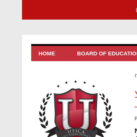
HOME
BOARD OF EDUCATIO
Г
P