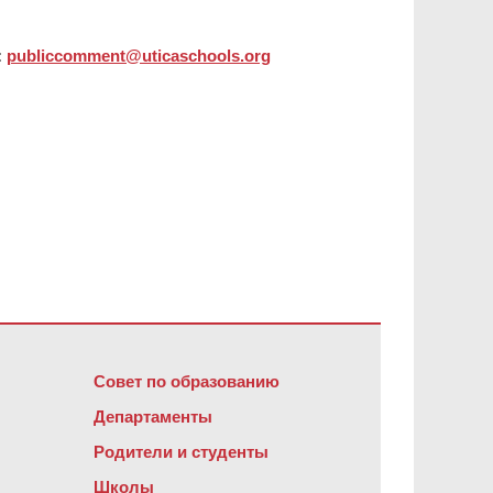
:
publiccomment@uticaschools.org
обеспечение Adobe Acrobat Reader DC
.
Совет по образованию
Департаменты
Родители и студенты
Школы