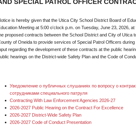
AND SPECIAL PATROL OFFICER CONTRA
otice is hereby given that the Utica City School District Board of Educ
ducation Meeting at 5:00 o'clock p.m. on Tuesday, June 23, 2026, at t
he proposed contracts between the School District and City of Utica t
ounty of Oneida to provide services of Special Patrol Officers during 
nput regarding the development of these contracts at the public hearing
ublic hearings on the District-wide Safety Plan and the Code of Condu
Уведомление о публичных слушаниях по вопросу о контрак
сотрудниками специального патруля
Contracting With Law Enforcement Agencies 2026-27
2026-2027 Public Hearing on the Contract For Excellence
2026-2027 District-Wide Safety Plan
2026-2027 Code of Conduct Presentation