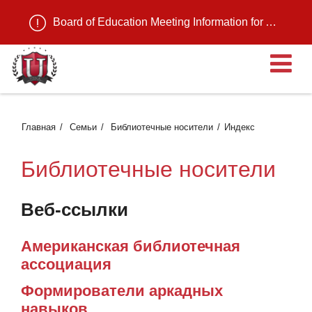
Board of Education Meeting Information for August 11, 2026
О
Главная
Семьи
Библиотечные носители
Индекс
Библиотечные носители
Веб-ссылки
Американская библиотечная
ассоциация
Формирователи аркадных
навыков