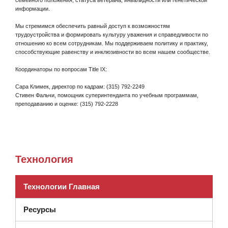
семейного положения, статуса ветерана, инвалидности или генетической
информации.
Мы стремимся обеспечить равный доступ к возможностям
трудоустройства и формировать культуру уважения и справедливости по
отношению ко всем сотрудникам. Мы поддерживаем политику и практику,
способствующие равенству и инклюзивности во всем нашем сообществе.
Координаторы по вопросам Title IX:
Сара Климек, директор по кадрам: (315) 792-2249
Стивен Фальчи, помощник суперинтенданта по учебным программам,
преподаванию и оценке: (315) 792-2228
Технология
Технологии Главная
Ресурсы