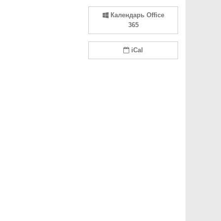
Календарь Office
365
iCal