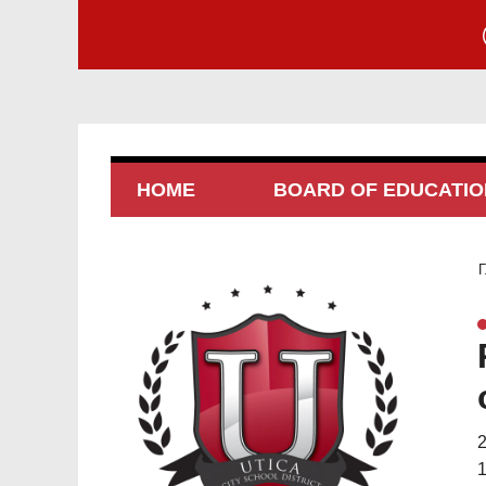
HOME
BOARD OF EDUCATIO
Г
2
1