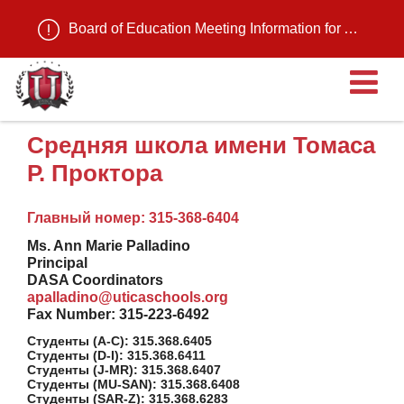
Board of Education Meeting Information for August 11, 2026
О
Средняя школа имени Томаса
Р. Проктора
Главный номер: 315-368-6404
Ms. Ann Marie Palladino
Principal
DASA Coordinators
apalladino@uticaschools.org
Fax Number: 315-223-6492
Студенты (A-C): 315.368.6405
Студенты (D-I): 315.368.6411
Студенты (J-MR): 315.368.6407
Студенты (MU-SAN): 315.368.6408
Студенты (SAR-Z): 315.368.6283