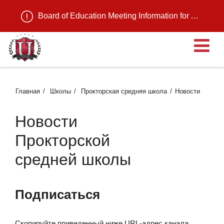
Board of Education Meeting Information for August 11, 2026
О
Главная
Школы
Прокторская средняя школа
Новости
Новости
Прокторской
средней школы
Подписаться
Скопируйте приведенный ниже URL-адрес канала,