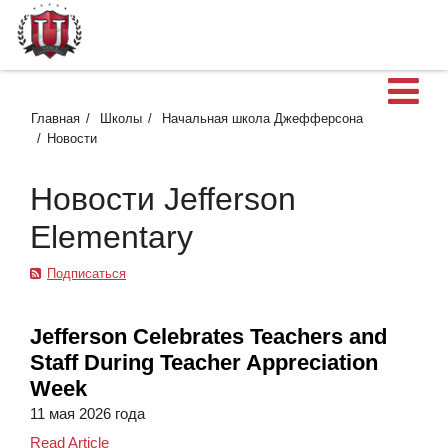
О
Главная
Школы
Начальная школа Джефферсона
Новости
Новости Jefferson
Elementary
Подписаться
Jefferson Celebrates Teachers and
Staff During Teacher Appreciation
Week
11 мая 2026 года
Jefferson Celebrates Teachers and Staff During Te
Read Article