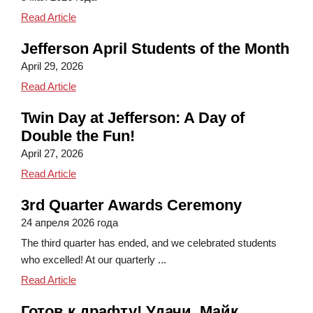
Celebrating Mrs. VanDuren on National Principal's 
Read Article
Jefferson April Students of the Month
April 29, 2026
Jefferson April Students of the Month
Read Article
Twin Day at Jefferson: A Day of
Double the Fun!
April 27, 2026
Twin Day at Jefferson: A Day of Double the Fun!
Read Article
3rd Quarter Awards Ceremony
24 апреля 2026 года
The third quarter has ended, and we celebrated students
who excelled! At our quarterly ...
3rd Quarter Awards Ceremony
Read Article
Готов к драфту! Удачи, Майк