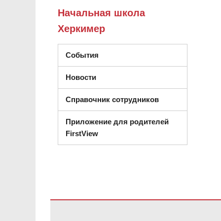
Начальная школа
Херкимер
События
Новости
Справочник сотрудников
Приложение для родителей
FirstView
На этом сайте представлена информация с использов