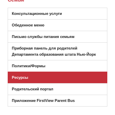
(открывается в новом окне)
Консультационные услуги
Обеденное меню
Письмо службы питания семьям
Приборная панель для родителей
(открывае
Департамента образования штата Нью-Йорк
Политики/Формы
Ресурсы
Родительский портал
Приложение FirstView Parent Bus