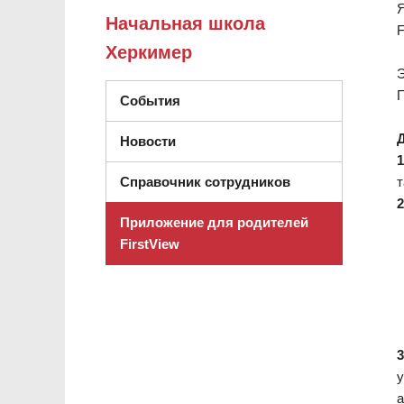
Я
Начальная школа
F
Херкимер
Э
П
События
Д
Новости
1
т
Справочник сотрудников
2
Приложение для родителей
FirstView
3
у
а