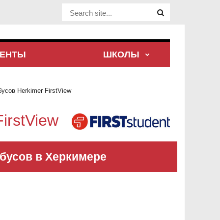
Website Site
ЕНТЫ
ШКОЛЫ
усов Herkimer FirstView
FirstView
обусов в Херкимере