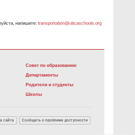
уйста, напишите:
transportation@uticaschools.org
обеспечение Adobe Acrobat Reader DC
.
Совет по образованию
Департаменты
Родители и студенты
Школы
а сайта
Сообщить о проблеме доступности