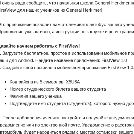
 очень рада сообщить, что начальная школа General Herkimer на
irstView для наших учеников из General Herkimer!
то приложение позволит вам отслеживать автобус вашего учен
риложение уже активно, а инструкции по загрузке и регистраци
авайте начнем работать с FirstView!
.
Загрузите бесплатное, простое в использовании мобильное при
ак и для Android. Найдите название приложения: FirstView 1.0
.
Создайте свой профиль в мобильном приложении FirstView 1.0
Код района из 5 символов: X5U6A
Номер студенческого билета вашего студента
Фамилия вашего ученика
Подтвердите имя студента (студентов), которого нужно до
.
После добавления ученика настройте и получайте уведомления
ведомление или по электронной почте. Уведомление о расстояни
втомобиль будет находиться рядом с местом остановки вашего 