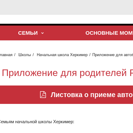
СЕМЬИ
ОСНОВНЫЕ МОМ
лавная
Школы
Начальная школа Херкимер
Приложение для автоб
Приложение для родителей 
Листовка о приеме авт
емьям начальной школы Херкимер: