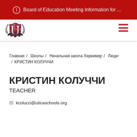
Board of Education Meeting Information for August 11, 2026
О
Главная
Школы
Начальная школа Херкимер
Люди
КРИСТИН КОЛУЧЧИ
КРИСТИН КОЛУЧЧИ
TEACHER
kcolucci@uticaschools.org