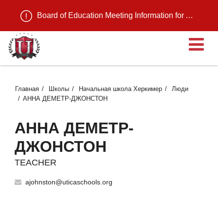
Board of Education Meeting Information for August 11, 2026
О
Главная
Школы
Начальная школа Херкимер
Люди
АННА ДЕМЕТР-ДЖОНСТОН
АННА ДЕМЕТР-
ДЖОНСТОН
TEACHER
ajohnston@uticaschools.org