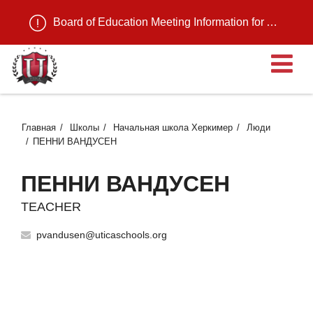
Board of Education Meeting Information for August 11, 2026
О
Главная
Школы
Начальная школа Херкимер
Люди
ПЕННИ ВАНДУСЕН
ПЕННИ ВАНДУСЕН
TEACHER
pvandusen@uticaschools.org