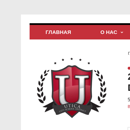
ГЛАВНАЯ
О НАС
Г
5
В