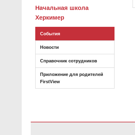
Начальная школа
Херкимер
События
Новости
Справочник сотрудников
Приложение для родителей
FirstView
На этом сайте представлена информация с использов