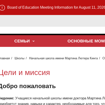
Board of Education Meeting Information for August 11, 202
СЕМЬИ
ОСНОВНЫЕ МОМ
лавная
Школы
Начальная школа имени Мартина Лютера Кинга
О
Цели и миссия
Добро пожаловать
Видение:
Учащиеся начальной школы имени доктора Мартина Л
риобретут знания, навыки и характер, необходимые для того, 