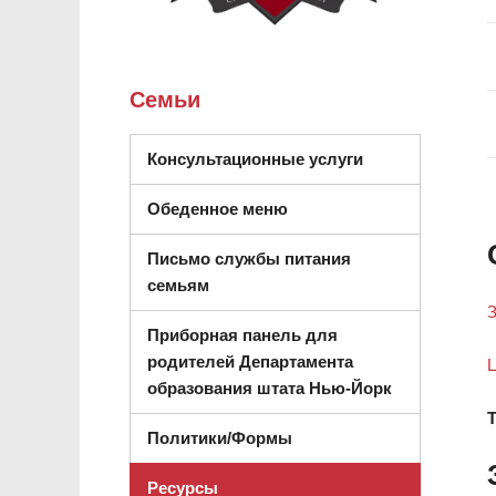
Семьи
(открывается в 
Консультационные услуги
Обеденное меню
Письмо службы питания
семьям
З
Приборная панель для
родителей Департамента
Ц
(открываетс
образования штата Нью-Йорк
T
Политики/Формы
Ресурсы