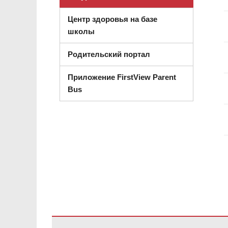
Центр здоровья на базе
школы
Родительский портал
Приложение FirstView Parent
Bus
На этом сайте представлена информация с использов