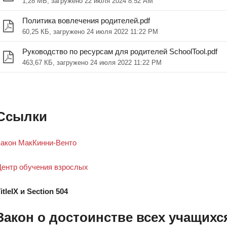
1,28 МБ, загружено 22 июля 2024 8:52 AM
Политика вовлечения родителей.pdf
60,25 КБ, загружено 24 июля 2022 11:22 PM
Руководство по ресурсам для родителей SchoolTool.pdf
463,67 КБ, загружено 24 июля 2022 11:22 PM
новом окне)
Ссылки
акон МакКинни-Венто
ентр обучения взрослых
я в новом окне)
itleIX и Section 504
Закон о достоинстве всех учащихс