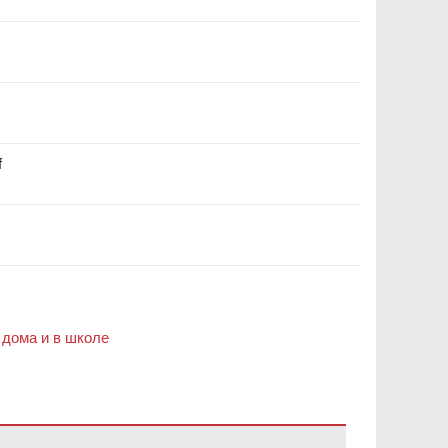
f
 дома и в школе
обеспечение Adobe Acrobat Reader DC
.