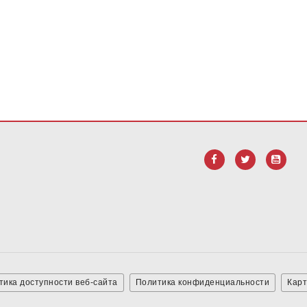
анием PDF, посетите эту ссылку, чтобы
загрузить программное 
тика доступности веб-сайта
Политика конфиденциальности
Карт