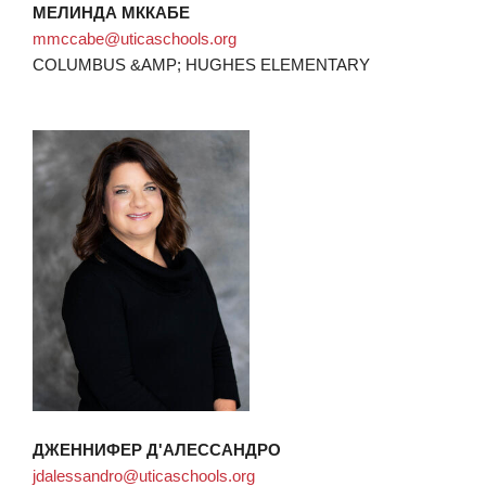
МЕЛИНДА МККАБЕ
mmccabe@uticaschools.org
COLUMBUS &AMP; HUGHES ELEMENTARY
ДЖЕННИФЕР Д'АЛЕССАНДРО
jdalessandro@uticaschools.org