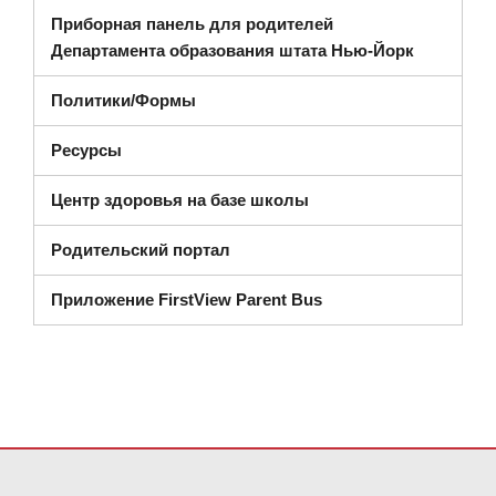
Приборная панель для родителей
(открывае
Департамента образования штата Нью-Йорк
Политики/Формы
Ресурсы
Центр здоровья на базе школы
Родительский портал
Приложение FirstView Parent Bus
На этом сайте представлена информация с использованием PDF