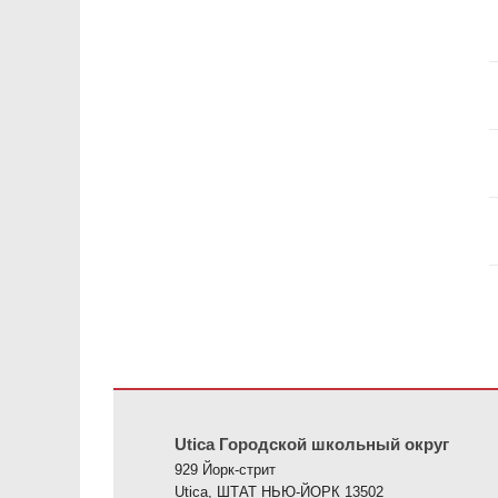
На этом сайте представлена информация с использов
Utica Городской школьный округ
929 Йорк-стрит
Utica, ШТАТ НЬЮ-ЙОРК 13502