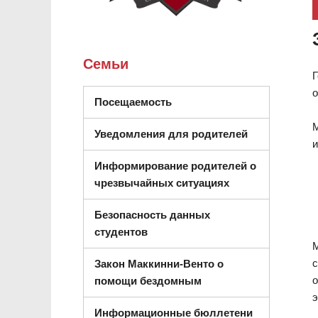
Семьи
Г
о
Посещаемость
М
Уведомления для родителей
и
Информирование родителей о
чрезвычайных ситуациях
Безопасность данных
студентов
М
с
Закон Маккинни-Венто о
о
помощи бездомным
э
Информационные бюллетени