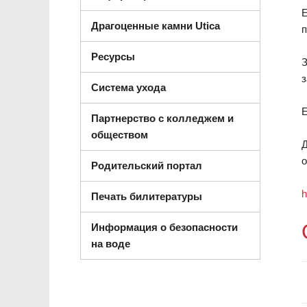
Е
Драгоценные камни Utica
п
Ресурсы
з
Система ухода
Е
Партнерство с колледжем и
обществом
Д
о
Родительский портал
h
Печать билитературы
Информация о безопасности
на воде